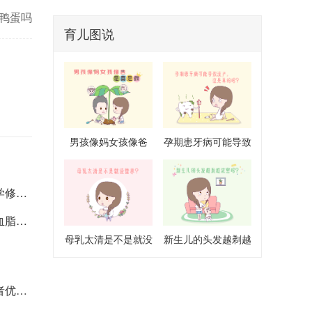
鸭蛋吗
育儿图说
男孩像妈女孩像爸
孕期患牙病可能导致
是真是假
流产是真的吗
指南
P榜单
母乳太清是不是就没
新生儿的头发越剃越
营养
浓密吗
择指南