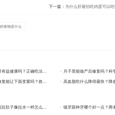
下一篇：
为什么肝最怕吃鸡蛋可以吃
的食物是什么
有益健康吗？正确吃法与注意事项
月子里能做产后修复吗？科学修复时间
能让下面变紧吗？效果验证与真相
高血脂吃什么降得最快？降血脂食物TO
肚子像拉水一样怎么办？急救处理方法
镶牙跟种牙哪个好一点？两者优缺点对比，缺牙修复选