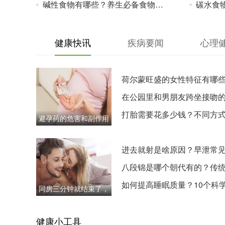
碱性食物有哪些？养生必备食物清单来袭
碳水食物是指
健康快讯
疾病要闻
心理
荷尔蒙旺盛的女性特征有哪
这5个表
在公园里和男朋友跨坐接吻
处
打胎需要花多少钱？不同方
避孕药的危害和副作用
用与注意
有哪些？长期服用
进去就射是啥原因？早泄常
因与改善
八段锦是哪个朝代有的？传
生操历史
如何提高睡眠质量？10个科
同房三分钟就结束了，
眠方法分
正常吗？
健康小工具