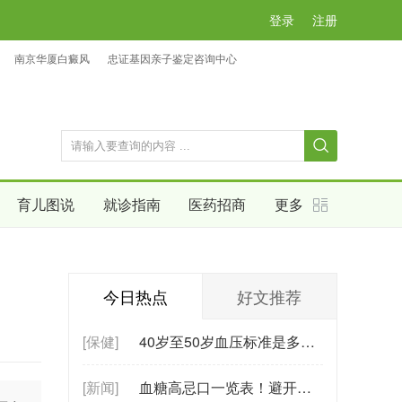
登录
注册
南京华厦白癜风
忠证基因亲子鉴定咨询中心
育儿图说
就诊指南
医药招商
更多
今日热点
好文推荐
[保健]
40岁至50岁血压标准是多少？40岁至50岁
[新闻]
血糖高忌口一览表！避开这些食物，轻松