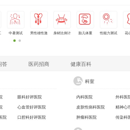
工
中暑测试
男性雄性激
身材比例计
胎儿体重
性能力测试
花
素水平自测
算器
问答
医药招商
健康百科
科室
院
眼科好评医院
内科医院
外科医
院
心血管好评医院
皮肤性病科医院
精神心
医院
口腔科好评医院
肿瘤科医院
传染科