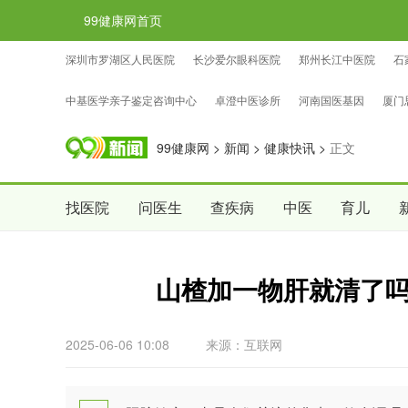
99健康网首页
深圳市罗湖区人民医院
长沙爱尔眼科医院
郑州长江中医院
石
忠证亲子鉴定咨询中心
国权基因亲子鉴定咨询中心
中检国权亲子
中基医学亲子鉴定咨询中心
卓澄中医诊所
河南国医基因
厦门
99健康网
>
新闻
>
健康快讯
>
正文
找医院
问医生
查疾病
中医
育儿
山楂加一物肝就清了
2025-06-06 10:08
来源：互联网