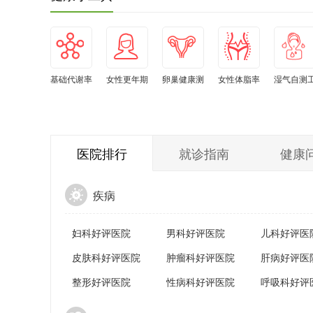
基础代谢率
女性更年期
卵巢健康测
女性体脂率
湿气自测
自测
自测
试
水平自测
具
医院排行
就诊指南
健康
疾病
妇科好评医院
男科好评医院
儿科好评医
皮肤科好评医院
肿瘤科好评医院
肝病好评医
整形好评医院
性病科好评医院
呼吸科好评