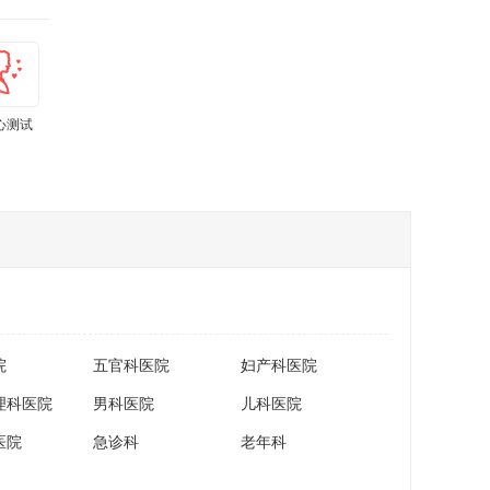
心测试
肾虚测试
孕期体重计
亚健康测试
上火测试
痛经程度自
算器
小工具
测
院
五官科医院
妇产科医院
理科医院
男科医院
儿科医院
医院
急诊科
老年科