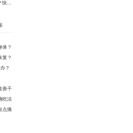
议收藏
事
身体？
恢复？
么办？
改善干
确吃法
有点痛