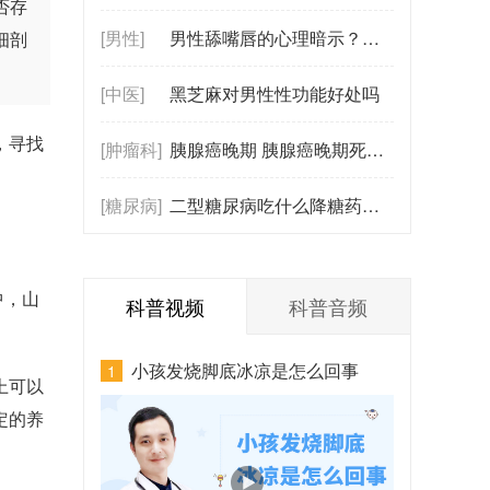
否存
[男性]
男性舔嘴唇的心理暗示？舔嘴唇背后的情
细剖
[中医]
黑芝麻对男性性功能好处吗
，寻找
[肿瘤科]
胰腺癌晚期 胰腺癌晚期死前有哪些症状
[糖尿病]
二型糖尿病吃什么降糖药最好？2025年二
中，山
科普视频
科普音频
小孩发烧脚底冰凉是怎么回事
1
上可以
定的养