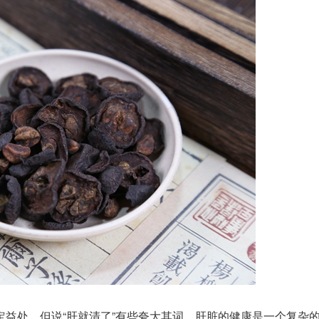
处，但说“肝就清了”有些夸大其词。肝脏的
健康
是一个复杂