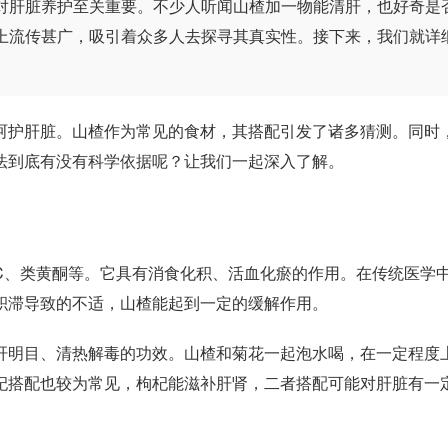
对肝脏养护至关重要。不少人听闻山楂加一物能清肝，也好奇是
上流传甚广，吸引着众多人去探寻其真实性。接下来，我们就详
护肝脏。山楂作为常见的食材，其搭配引发了诸多猜测。同时
法到底有没有科学依据呢？让我们一起深入了解。
、类黄酮等。它具有消食化积、活血化瘀的作用。在传统医学
积滞导致的不适，山楂能起到一定的缓解作用。
明目、清热解毒的功效。山楂和菊花一起泡水喝，在一定程度
杞搭配也较为常见，枸杞能滋补肝肾，二者搭配可能对肝脏有一