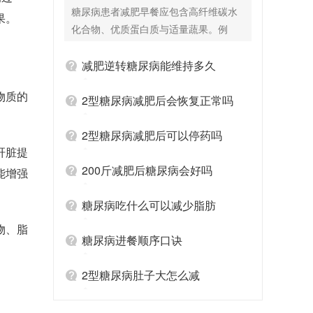
么好？
糖尿病患者减肥早餐应包含高纤维碳水
果。
化合物、优质蛋白质与适量蔬果。例
如，可以选择一杯无糖豆浆（优质蛋
白），搭配燕麦粥（高纤维碳水化合
减肥逆转糖尿病能维持多久
物），再加上半个苹果或一些凉拌蔬菜
物质的
（补充维生素与膳食纤维）。燕麦富含
2型糖尿病减肥后会恢复正常吗
膳食纤维，消化吸收相对缓慢，可使血
糖平稳上升；无糖豆浆能提供蛋白质，
2型糖尿病减肥后可以停药吗
肝脏提
增强饱腹感；水果和蔬菜则补充维生素
与矿物质，且热量较低。这样的早餐既
200斤减肥后糖尿病会好吗
能增强
能满足身体上午的营养需求，又有助于
控制血糖与体重，同时避免因饥饿引发
糖尿病吃什么可以减少脂肪
的加餐，对糖尿病患者减肥有积极作
物、脂
用。 不懂得正确的饮食方案是糖尿病的
糖尿病进餐顺序口诀
关键，找专业的医生能提供专业的饮食
指导，可以在控糖减肥路上事半功倍。
2型糖尿病肚子大怎么减