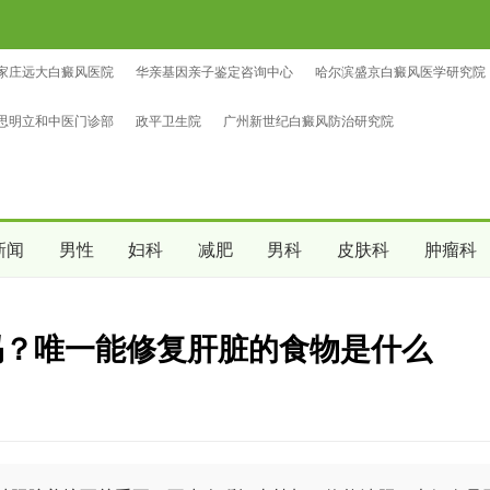
家庄远大白癜风医院
华亲基因亲子鉴定咨询中心
哈尔滨盛京白癜风医学研究院
鉴定咨询中心
中量亲子鉴定咨询中心
沈阳爱尔眼科医院（总院区）
思明立和中医门诊部
政平卫生院
广州新世纪白癜风防治研究院
新闻
男性
妇科
减肥
男科
皮肤科
肿瘤科
吗？唯一能修复肝脏的食物是什么