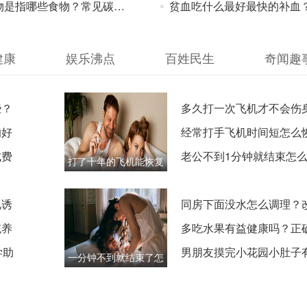
哪些食物？常见碳水食物清单大全，吃对才健康
贫血吃什么最好最快的补血？快速补血的食物和食谱，建
健康
娱乐沸点
百姓民生
奇闻趣
些？
多久打一次飞机才不会伤
的好
科学频率
经常打手飞机时间短怎么
式费
戒除后调
老公不到1分钟就结束怎
打了十年的飞机能恢复
夫妻共同
好吗？恢复周期与
见诱
同房下面没水怎么调理？
统养
涩的实用
多吃水果有益健康吗？正
学助
与注意事
男朋友摸完小花园小肚子
一分钟不到就结束了怎
怎么回事
么恢复？早泄调理