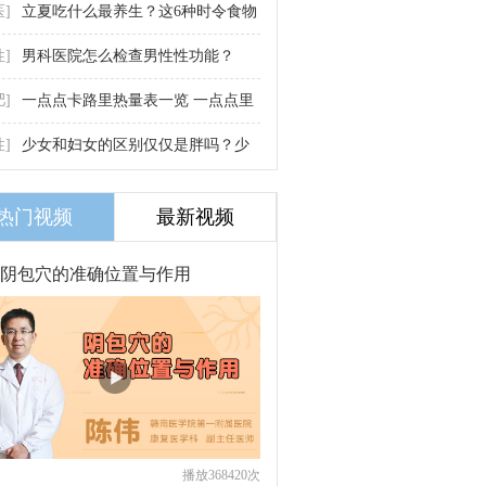
学认识
医]
立夏吃什么最养生？这6种时令食物
助你
性]
男科医院怎么检查男性性功能？
（涉及前列腺与激素水平检测）
肥]
一点点卡路里热量表一览 一点点里
热量
性]
少女和妇女的区别仅仅是胖吗？少
女身和
热门视频
最新视频
阴包穴的准确位置与作用
播放368420次