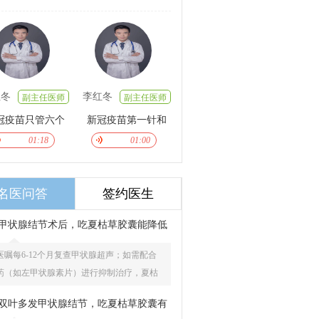
红冬
李红冬
副主任医师
副主任医师
冠疫苗只管六个
新冠疫苗第一针和
01:18
01:00
月吗
第二针间隔时间是
多久
名医问答
签约医生
甲状腺结节术后，吃夏枯草胶囊能降低
风险吗
医嘱每6-12个月复查甲状腺超声；如需配合
药（如左甲状腺素片）进行抑制治疗，夏枯
胶囊可在医生评估后联合使用，两者不冲
双叶多发甲状腺结节，吃夏枯草胶囊有
。但切勿依赖其预防复发，规范随访才是根