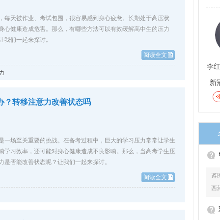
，每天被作业、考试包围，很容易感到身心疲惫。长期处于高压状
身心健康造成危害。那么，有哪些方法可以有效缓解高中生的压力
让我们一起来探讨。
阅读全文
李
力
新
办？转移注意力改善状态吗
是一场至关重要的挑战。在备考过程中，巨大的学习压力常常让学生
响学习效率，还可能对身心健康造成不良影响。那么，当高考学生压
力是否能改善状态呢？让我们一起来探讨。
复发
遵
阅读全文
西
草
突