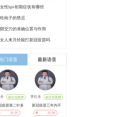
女性hpv初期症状有哪些
吃柿子的禁忌
阴交穴的准确位置与作用
女人来月经能打新冠疫苗吗
热门语音
最新语音
红冬
李红冬
副主任医师
副主任医师
冠疫苗第二针多
新冠疫苗三年内不
01:05
01:04
长时间打
能要小孩吗