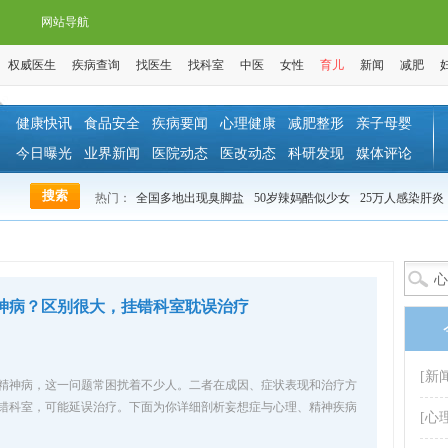
网站导航
权威医生
疾病查询
找医生
找科室
中医
女性
育儿
新闻
减肥
健康快讯
食品安全
疾病要闻
心理健康
减肥整形
亲子母婴
今日曝光
业界新闻
医院动态
医改动态
科研发现
媒体评论
热门：
全国多地出现臭脚盐
50岁辣妈酷似少女
25万人感染肝炎
神病？区别很大，挂错科室耽误治疗
[新
精神病，这一问题常困扰着不少人。二者在成因、症状表现和治疗方
错科室，可能延误治疗。下面为你详细剖析妄想症与心理、精神疾病
[心