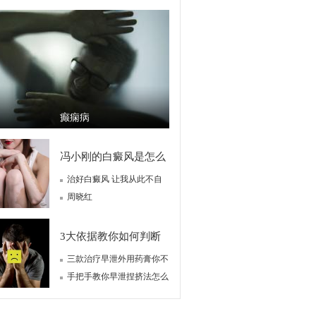
癫痫病
冯小刚的白癜风是怎么
治好白癜风 让我从此不自
治好的？
闭
周晓红
3大依据教你如何判断
三款治疗早泄外用药膏你不
自己是否有早泄
容错过
手把手教你早泄捏挤法怎么
做