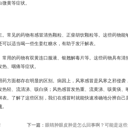
白微黄等症状。
。常见的药物有感冒清热颗粒、正柴胡饮颗粒等。这些药物能
还可以适当喝一些生姜红糖水，有助于发汗解表。
常用的药物有双黄连口服液、银翘解毒片等。这些药物具有清
发热、咽痛等症状。
药方面都存在明显的区别。病因上，风寒感冒是风寒之邪侵袭
发热轻、流清涕、咳白痰；风热感冒发热重、流黄涕、咳黄痰、
解表。了解了这些区别，我们在感冒时就能快速准确地分辨自己
康
。
！
下一篇：
眼睛肿眼皮肿是怎么回事啊？可能是这些