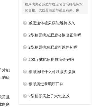
么好？
糖尿病患者减肥早餐应包含高纤维碳水
化合物、优质蛋白质与适量蔬果。例
如，可以选择一杯无糖豆浆（优质蛋
白），搭配燕麦粥（高纤维碳水化合
减肥逆转糖尿病能维持多久
物），再加上半个苹果或一些凉拌蔬菜
（补充维生素与膳食纤维）。燕麦富含
2型糖尿病减肥后会恢复正常吗
膳食纤维，消化吸收相对缓慢，可使血
糖平稳上升；无糖豆浆能提供蛋白质，
2型糖尿病减肥后可以停药吗
增强饱腹感；水果和蔬菜则补充维生素
与矿物质，且热量较低。这样的早餐既
200斤减肥后糖尿病会好吗
能满足身体上午的营养需求，又有助于
子才能
控制血糖与体重，同时避免因饥饿引发
糖尿病吃什么可以减少脂肪
出的痰
的加餐，对糖尿病患者减肥有积极作
用。 不懂得正确的饮食方案是糖尿病的
糖尿病进餐顺序口诀
关键，找专业的医生能提供专业的饮食
指导，可以在控糖减肥路上事半功倍。
2型糖尿病肚子大怎么减
发黄且
咙疼痛