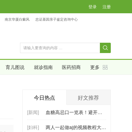
登录
注册
南京华厦白癜风
忠证基因亲子鉴定咨询中心
育儿图说
就诊指南
医药招商
更多
今日热点
好文推荐
[新闻]
血糖高忌口一览表！避开这些食物，轻松
[妇科]
两人一起做aj的视频教程大全！时尚潮流