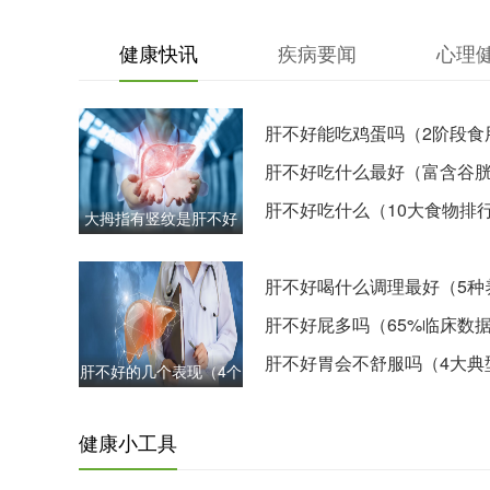
健康快讯
疾病要闻
心理
肝不好能吃鸡蛋吗（2阶段食
建议）
肝不好吃什么最好（富含谷
肽的6种食物）
肝不好吃什么（10大食物排
大拇指有竖纹是肝不好
吗（5种指甲变化）
肝不好喝什么调理最好（5种
肝饮品）
肝不好屁多吗（65%临床数
肝不好胃会不舒服吗（4大典
肝不好的几个表现（4个
症状）
易忽视信号）
健康小工具