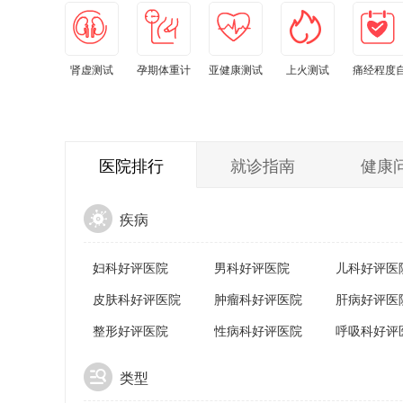
花心测试
肾虚测试
孕期体重计
亚健康测试
上火测试
痛经程度
算器
小工具
测
医院排行
就诊指南
健康
疾病
妇科好评医院
男科好评医院
儿科好评医
皮肤科好评医院
肿瘤科好评医院
肝病好评医
整形好评医院
性病科好评医院
呼吸科好评
类型