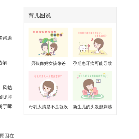
育儿图说
够帮助
热解
男孩像妈女孩像爸
孕期患牙病可能导致
是真是假
流产是真的吗
，风热
喉咙肿
属于哪
母乳太清是不是就没
新生儿的头发越剃越
营养
浓密吗
原因在