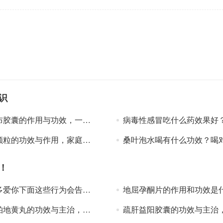
识
囊的作用与功效，一文了解这个常用药
病毒性感冒吃什么药效果好？常用抗病毒药物了
粒的功效与作用，家庭必备知识！
桑叶泡水喝有什么功效？喝对了好处超乎
！
爱你下面这些行为会告诉你？
地屈孕酮片的作用和功效是什么？服用注意事项有
黄丸的功效与主治，不再盲目用药
疏肝益阳胶囊的功效与主治，详细介绍