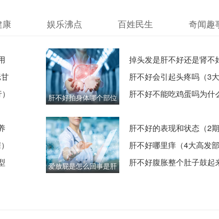
健康
娱乐沸点
百姓民生
奇闻趣
用
掉头发是肝不好还是肾不
胱甘
种中医解释）
肝不好会引起头疼吗（3
行）
特征）
肝不好不能吃鸡蛋吗为什
肝不好拍身体哪个部位
重代谢机制）
（8处重点区域）
养
肝不好的表现和状态（2
据）
对比）
肝不好哪里痒（4大高发
型
肝不好腹胀整个肚子鼓起
爱放屁是怎么回事是肝
级分度标准）
不好吗（5大病因鉴别）