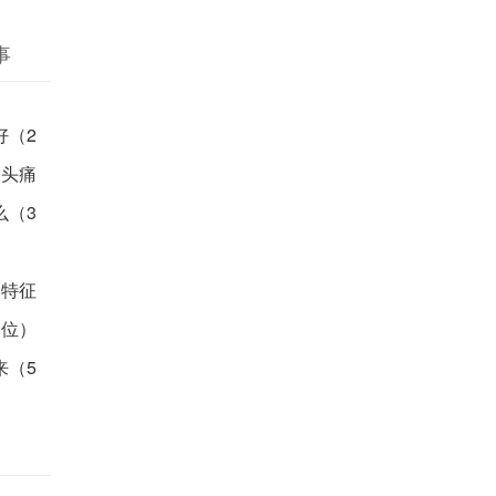
事
好（2
大头痛
么（3
期特征
部位）
来（5