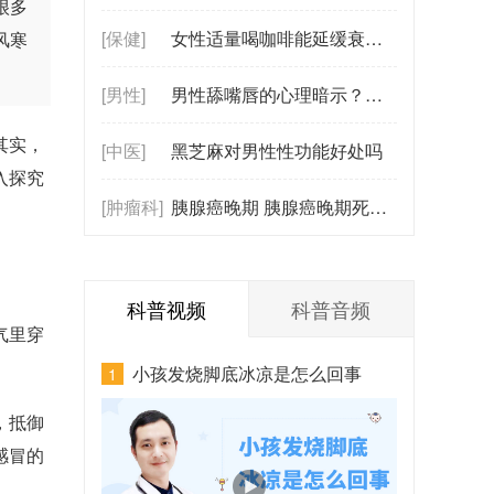
很多
[保健]
女性适量喝咖啡能延缓衰老吗？真相是什
风寒
[男性]
男性舔嘴唇的心理暗示？舔嘴唇背后的情
其实，
[中医]
黑芝麻对男性性功能好处吗
入探究
[肿瘤科]
胰腺癌晚期 胰腺癌晚期死前有哪些症状
科普视频
科普音频
气里穿
小孩发烧脚底冰凉是怎么回事
1
，抵御
感冒的