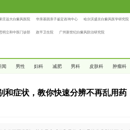
家庄远大白癜风医院
华亲基因亲子鉴定咨询中心
哈尔滨盛京白癜风医学研究院
鉴定咨询中心
中量亲子鉴定咨询中心
沈阳爱尔眼科医院（总院区）
思明立和中医门诊部
政平卫生院
广州新世纪白癜风防治研究院
新闻
男性
妇科
减肥
男科
皮肤科
肿瘤科
别和症状，教你快速分辨不再乱用药