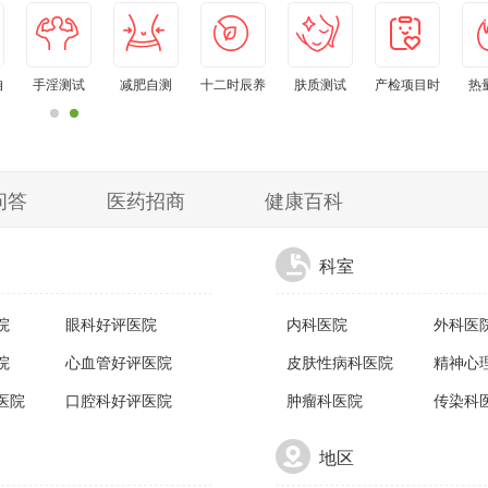
自
手淫测试
减肥自测
十二时辰养
肤质测试
产检项目时
热
生钟
间表
问答
医药招商
健康百科
科室
院
眼科好评医院
内科医院
外科医
院
心血管好评医院
皮肤性病科医院
精神心
医院
口腔科好评医院
肿瘤科医院
传染科
地区